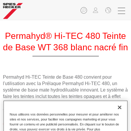
Permahyd® Hi-TEC 480 Teinte
de Base WT 368 blanc nacré fin
Permahyd Hi-TEC Teinte de Base 480 convient pour
l'utilisation avec la Prélaque Permahyd Hi-TEC 480, un
système de base mate hydrodiluable innovant. Le système à
faire les teintes inclut toutes les teintes opaques et à effet
nécessaires pour la réparation carrosserie de haute qualité
des voitures de tourisme.
Nous utilisons vos données personnelles pour mesurer et pour améliorer nos
sites et nos services, pour faciliter nos campagnes marketing et pour vous
Caractéristiques du produit
fournir un contenu et une publicité personnalisés. En cliquant sur le bouton de
droite, vous pouvez exercer vos droits à la vie privée. Pour plus
Facile et rapide à appliquer.