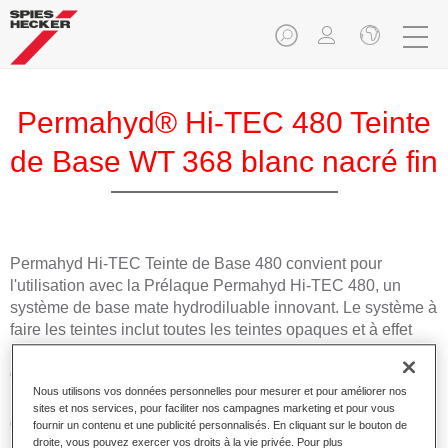
Permahyd® Hi-TEC 480 Teinte
de Base WT 368 blanc nacré fin
Permahyd Hi-TEC Teinte de Base 480 convient pour
l'utilisation avec la Prélaque Permahyd Hi-TEC 480, un
système de base mate hydrodiluable innovant. Le système à
faire les teintes inclut toutes les teintes opaques et à effet
nécessaires pour la réparation carrosserie de haute qualité
des voitures de tourisme.
Nous utilisons vos données personnelles pour mesurer et pour améliorer nos
sites et nos services, pour faciliter nos campagnes marketing et pour vous
Caractéristiques du produit
fournir un contenu et une publicité personnalisés. En cliquant sur le bouton de
droite, vous pouvez exercer vos droits à la vie privée. Pour plus
Facile et rapide à appliquer.