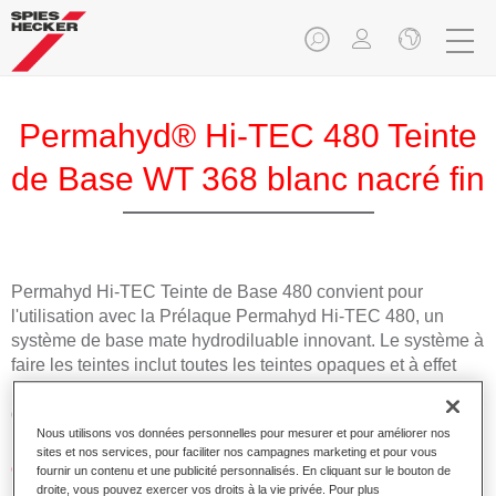
Permahyd® Hi-TEC 480 Teinte
de Base WT 368 blanc nacré fin
Permahyd Hi-TEC Teinte de Base 480 convient pour
l'utilisation avec la Prélaque Permahyd Hi-TEC 480, un
système de base mate hydrodiluable innovant. Le système à
faire les teintes inclut toutes les teintes opaques et à effet
nécessaires pour la réparation carrosserie de haute qualité
des voitures de tourisme.
Nous utilisons vos données personnelles pour mesurer et pour améliorer nos
sites et nos services, pour faciliter nos campagnes marketing et pour vous
Caractéristiques du produit
fournir un contenu et une publicité personnalisés. En cliquant sur le bouton de
droite, vous pouvez exercer vos droits à la vie privée. Pour plus
Facile et rapide à appliquer.