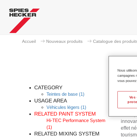
Accueil
Nouveaux produits
Catalogue des produit
Nous utilison
campagnes mar
Per
vous pouvez e
CATEGORY
Teintes de base
(1)
Vos 
USAGE AREA
prote
Véhicules légers
(1)
Permahy
RELATED PAINT SYSTEM
Prélaq
Hi-TEC Performance System
innovan
(1)
effet n
RELATED MIXING SYSTEM
tourism