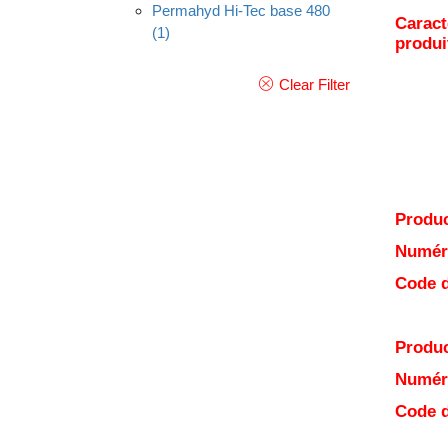
Permahyd Hi-Tec base 480
Caract
(1)
produi
Clear Filter
Produc
Numéro
Code d
Produc
Numéro
Code d