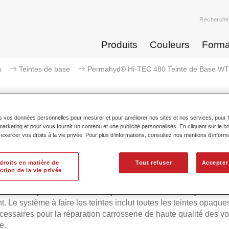
Recherche
Produits
Couleurs
Forma
s
Teintes de base
Permahyd® Hi-TEC 480 Teinte de Base WT 
s vos données personnelles pour mesurer et pour améliorer nos sites et nos services, pour fa
keting et pour vous fournir un contenu et une publicité personnalisés. En cliquant sur le bo
mahyd® Hi-TEC 480 Teinte de Ba
xercer vos droits à la vie privée. Pour plus d’informations, consultez nos mentions d’inform
droits en matière de
Tout refuser
Accepter
ction de la vie privée
d Hi-TEC Teinte de Base 480 convient pour l'utilisation avec l
ue Permahyd Hi-TEC 480, un système de base mate hydrodilua
t. Le système à faire les teintes inclut toutes les teintes opaques
écessaires pour la réparation carrosserie de haute qualité des vo
e.