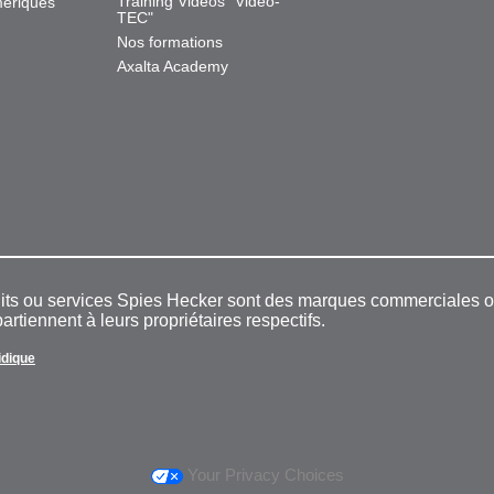
Training Videos "Video-
mériques
TEC"
Nos formations
Axalta Academy
duits ou services Spies Hecker sont des marques commerciales
rtiennent à leurs propriétaires respectifs.
ridique
Your Privacy Choices