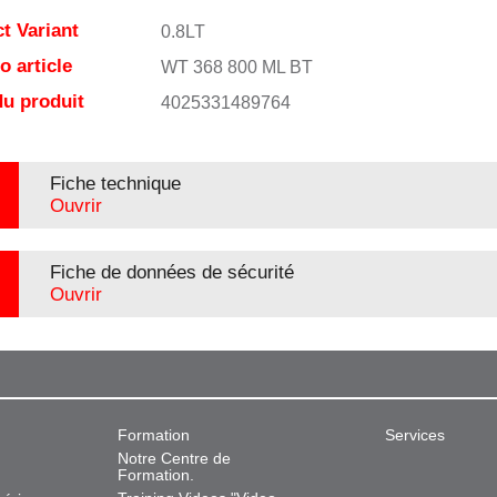
t Variant
0.8LT
 article
WT 368 800 ML BT
u produit
4025331489764
Fiche technique
Ouvrir
Fiche de données de sécurité
Ouvrir
Formation
Services
Notre Centre de
Formation.