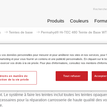
Recherche
Produits
Couleurs
Forma
s
Teintes de base
Permahyd® Hi-TEC 480 Teinte de Base WT 
s vos données personnelles pour mesurer et pour améliorer nos sites et nos services, pour fa
keting et pour vous fournir un contenu et une publicité personnalisés. En cliquant sur le bo
hyd® Hi-TEC 480 Teinte de Base 
xercer vos droits à la vie privée. Pour plus d’informations, consultez nos mentions d’inform
droits en matière de
Tout refuser
Accepter
ction de la vie privée
d Hi-TEC Teinte de Base 480 convient pour l'utilisation avec l
ue Permahyd Hi-TEC 480, un système de base mate hydrodilua
t. Le système à faire les teintes inclut toutes les teintes opaques
écessaires pour la réparation carrosserie de haute qualité des vo
e.