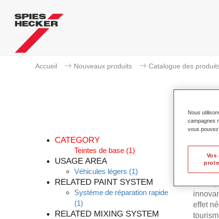
Accueil
Nouveaux produits
Catalogue des produit
Nous utilison
campagnes mar
Perma
vous pouvez e
CATEGORY
Teintes de base
(1)
Vos 
USAGE AREA
prote
Véhicules légers
(1)
Permahy
RELATED PAINT SYSTEM
Prélaq
Système de réparation rapide
innovan
(1)
effet n
RELATED MIXING SYSTEM
tourism