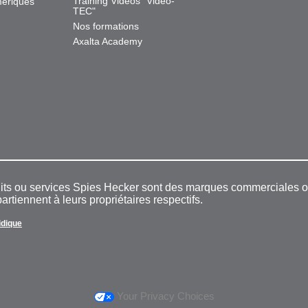
Training Videos "Video-
mériques
TEC"
Nos formations
Axalta Academy
duits ou services Spies Hecker sont des marques commerciales
rtiennent à leurs propriétaires respectifs.
ridique
Your Privacy Choices