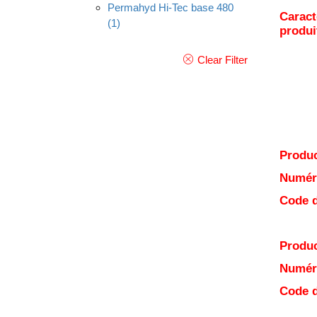
Permahyd Hi-Tec base 480
Caract
(1)
produi
Clear Filter
Produc
Numéro
Code d
Produc
Numéro
Code d