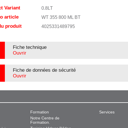
t Variant
0.8LT
 article
WT 355 800 ML BT
u produit
4025331489795
Fiche technique
Ouvrir
Fiche de données de sécurité
Ouvrir
Formation
Services
Notre Centre de
Formation.