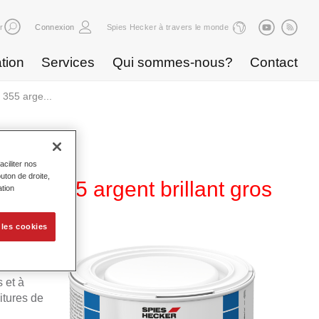
r
Connexion
Spies Hecker à travers le monde
tion
Services
Qui sommes-nous?
Contact
355 arge...
ciliter nos
uton de droite,
WT 355 argent brillant gros
ation
 les cookies
a
ble
 et à
itures de