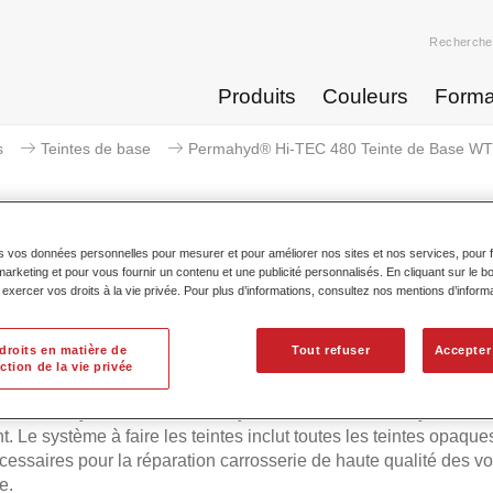
Recherche
Produits
Couleurs
Forma
s
Teintes de base
Permahyd® Hi-TEC 480 Teinte de Base WT
s vos données personnelles pour mesurer et pour améliorer nos sites et nos services, pour fa
keting et pour vous fournir un contenu et une publicité personnalisés. En cliquant sur le bo
Permahyd® Hi-TEC 480 Teinte 
xercer vos droits à la vie privée. Pour plus d’informations, consultez nos mentions d’inform
droits en matière de
Tout refuser
Accepter
ction de la vie privée
d Hi-TEC Teinte de Base 480 convient pour l'utilisation avec l
ue Permahyd Hi-TEC 480, un système de base mate hydrodilua
t. Le système à faire les teintes inclut toutes les teintes opaques
écessaires pour la réparation carrosserie de haute qualité des vo
e.