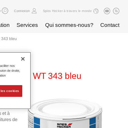
r
Connexion
Spies Hecker à travers le monde
tion
Services
Qui sommes-nous?
Contact
 343 bleu
ciliter nos
uton de droite,
de Base WT 343 bleu
ation
 les cookies
a
ble
 et à
itures de