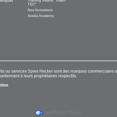
Training Videos "Video-
mériques
TEC"
Nos formations
Axalta Academy
duits ou services Spies Hecker sont des marques commerciales
rtiennent à leurs propriétaires respectifs.
ridique
Your Privacy Choices