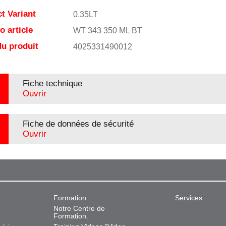
t Variant
0.35LT
 article
WT 343 350 ML BT
u produit
4025331490012
Fiche technique
Ouvrir
Fiche de données de sécurité
Ouvrir
Formation
Services
Notre Centre de
Formation.