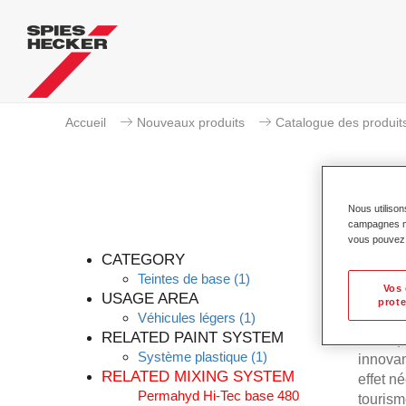
Accueil
Nouveaux produits
Catalogue des produit
Nous utilison
campagnes mar
vous pouvez e
CATEGORY
Teintes de base
(1)
Vos 
USAGE AREA
prote
Véhicules légers
(1)
Permahy
RELATED PAINT SYSTEM
Prélaq
Système plastique
(1)
innovan
RELATED MIXING SYSTEM
effet n
Permahyd Hi-Tec base 480
tourism