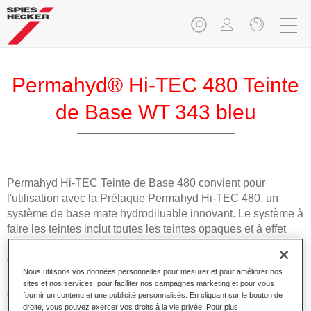
Permahyd® Hi-TEC 480 Teinte
de Base WT 343 bleu
Permahyd Hi-TEC Teinte de Base 480 convient pour
l'utilisation avec la Prélaque Permahyd Hi-TEC 480, un
système de base mate hydrodiluable innovant. Le système à
faire les teintes inclut toutes les teintes opaques et à effet
nécessaires pour la réparation carrosserie de haute qualité
des voitures de tourisme.
Nous utilisons vos données personnelles pour mesurer et pour améliorer nos
sites et nos services, pour faciliter nos campagnes marketing et pour vous
Caractéristiques du produit
fournir un contenu et une publicité personnalisés. En cliquant sur le bouton de
droite, vous pouvez exercer vos droits à la vie privée. Pour plus
Facile et rapide à appliquer.