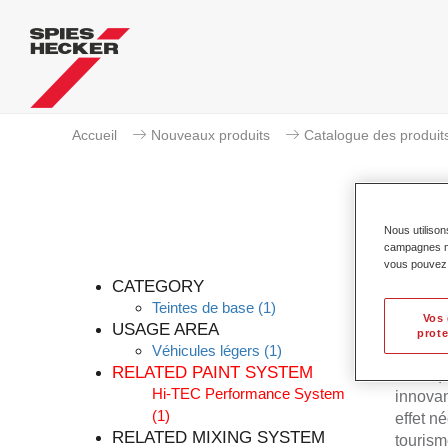
Accueil
Nouveaux produits
Catalogue des produit
Nous utilison
campagnes mar
vous pouvez e
CATEGORY
Teintes de base
(1)
Vos 
USAGE AREA
prote
Véhicules légers
(1)
Permahy
RELATED PAINT SYSTEM
Prélaq
Hi-TEC Performance System
innovan
(1)
effet n
RELATED MIXING SYSTEM
tourism