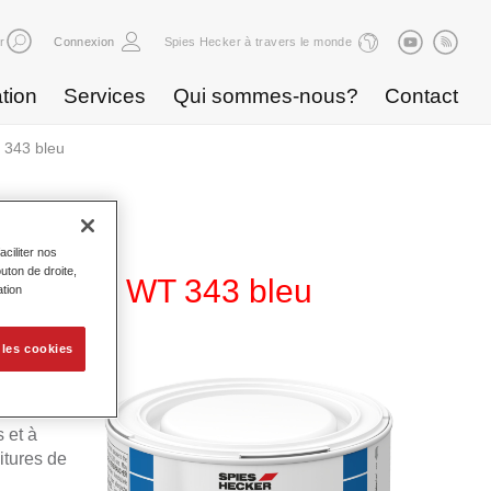
r
Connexion
Spies Hecker à travers le monde
tion
Services
Qui sommes-nous?
Contact
 343 bleu
ciliter nos
uton de droite,
de Base WT 343 bleu
ation
 les cookies
a
ble
 et à
itures de