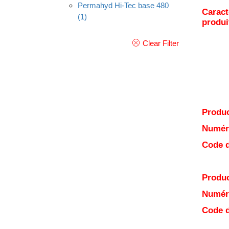
Permahyd Hi-Tec base 480
Caract
(1)
produi
Clear Filter
Produc
Numéro
Code d
Produc
Numéro
Code d