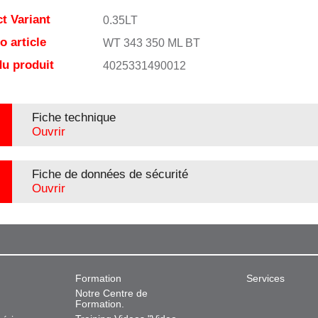
t Variant
0.35LT
 article
WT 343 350 ML BT
u produit
4025331490012
Fiche technique
Ouvrir
Fiche de données de sécurité
Ouvrir
Formation
Services
Notre Centre de
Formation.