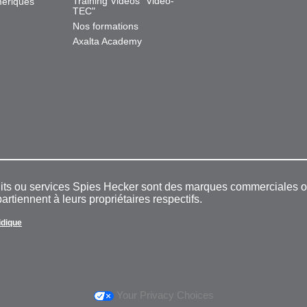
Training Videos "Video-
mériques
TEC"
Nos formations
Axalta Academy
duits ou services Spies Hecker sont des marques commerciales
rtiennent à leurs propriétaires respectifs.
ridique
Your Privacy Choices