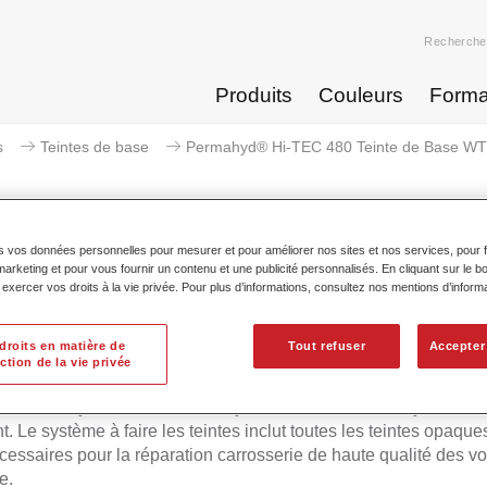
Recherche
Produits
Couleurs
Forma
s
Teintes de base
Permahyd® Hi-TEC 480 Teinte de Base WT
s vos données personnelles pour mesurer et pour améliorer nos sites et nos services, pour fa
keting et pour vous fournir un contenu et une publicité personnalisés. En cliquant sur le bo
Permahyd® Hi-TEC 480 Teinte 
xercer vos droits à la vie privée. Pour plus d’informations, consultez nos mentions d’inform
droits en matière de
Tout refuser
Accepter
ction de la vie privée
d Hi-TEC Teinte de Base 480 convient pour l'utilisation avec l
ue Permahyd Hi-TEC 480, un système de base mate hydrodilua
t. Le système à faire les teintes inclut toutes les teintes opaques
écessaires pour la réparation carrosserie de haute qualité des vo
e.