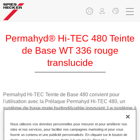
Permahyd® Hi-TEC 480 Teinte
de Base WT 336 rouge
translucide
Permahyd Hi-TEC Teinte de Base 480 convient pour
l'utilisation avec la Prélaque Permahyd Hi-TEC 480, un
système de base mate hydrodiluable innovant. Le système à
faire les teintes inclut toutes les teintes opaques et à effet
nécessaires pour la réparation carrosserie de haute qualité
Nous utilisons vos données personnelles pour mesurer et pour améliorer nos
des voitures de tourisme.
sites et nos services, pour faciliter nos campagnes marketing et pour vous
fournir un contenu et une publicité personnalisés. En cliquant sur le bouton de