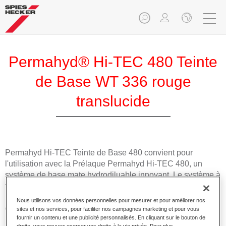
Permahyd® Hi-TEC 480 Teinte
de Base WT 336 rouge
translucide
Permahyd Hi-TEC Teinte de Base 480 convient pour
l'utilisation avec la Prélaque Permahyd Hi-TEC 480, un
système de base mate hydrodiluable innovant. Le système à
faire les teintes inclut toutes les teintes opaques et à effet
nécessaires pour la réparation carrosserie de haute qualité
Nous utilisons vos données personnelles pour mesurer et pour améliorer nos
des voitures de tourisme.
sites et nos services, pour faciliter nos campagnes marketing et pour vous
fournir un contenu et une publicité personnalisés. En cliquant sur le bouton de