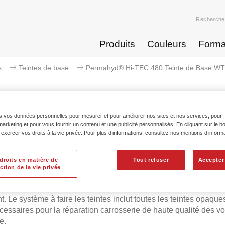
Recherche
Produits
Couleurs
Forma
s
Teintes de base
Permahyd® Hi-TEC 480 Teinte de Base WT 
s vos données personnelles pour mesurer et pour améliorer nos sites et nos services, pour fa
keting et pour vous fournir un contenu et une publicité personnalisés. En cliquant sur le bo
ahyd® Hi-TEC 480 Teinte de Bas
xercer vos droits à la vie privée. Pour plus d’informations, consultez nos mentions d’inform
droits en matière de
Tout refuser
Accepter
ction de la vie privée
d Hi-TEC Teinte de Base 480 convient pour l'utilisation avec l
ue Permahyd Hi-TEC 480, un système de base mate hydrodilua
t. Le système à faire les teintes inclut toutes les teintes opaques
écessaires pour la réparation carrosserie de haute qualité des vo
e.