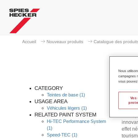
Accueil
Nouveaux produits
Catalogue des produit
Nous utilison
campagnes mar
Perm
vous pouvez e
CATEGORY
Teintes de base
(1)
Vos 
USAGE AREA
prote
Véhicules légers
(1)
Permahy
RELATED PAINT SYSTEM
Prélaq
Hi-TEC Performance System
innovan
(1)
effet n
Speed-TEC
(1)
tourism