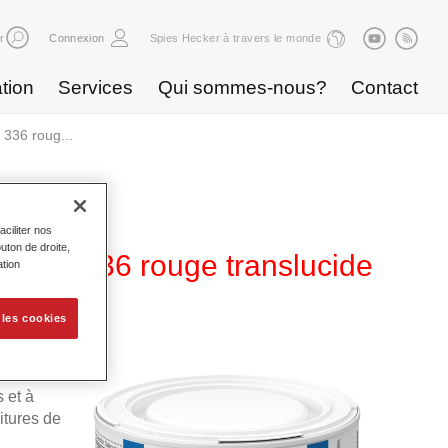
r
Connexion
Spies Hecker à travers le monde
tion
Services
Qui sommes-nous?
Contact
336 roug...
ciliter nos
uton de droite,
e WT 336 rouge translucide
ation
 les cookies
a
ble
 et à
itures de