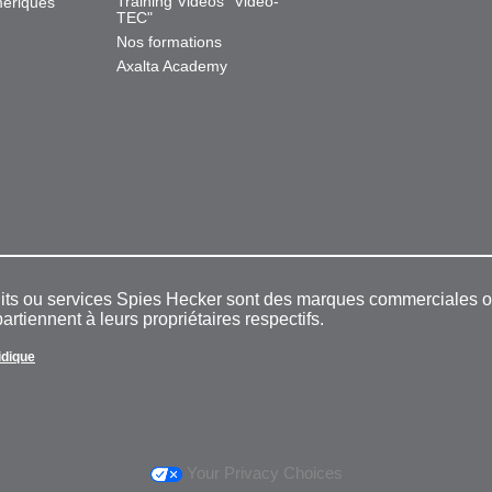
Training Videos "Video-
mériques
TEC"
Nos formations
Axalta Academy
duits ou services Spies Hecker sont des marques commerciales
rtiennent à leurs propriétaires respectifs.
ridique
Your Privacy Choices