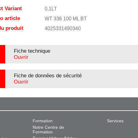
t Variant
0.1LT
 article
WT 336 100 ML BT
u produit
4025331490340
Fiche technique
Ouvrir
Fiche de données de sécurité
Ouvrir
Formation
Services
Notre Centre de
Formation.