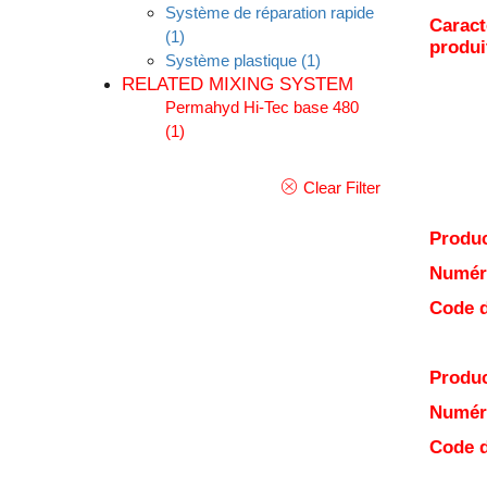
Système de réparation rapide
Caract
(1)
produi
Système plastique
(1)
RELATED MIXING SYSTEM
Permahyd Hi-Tec base 480
(1)
Clear Filter
Produc
Numéro
Code d
Produc
Numéro
Code d