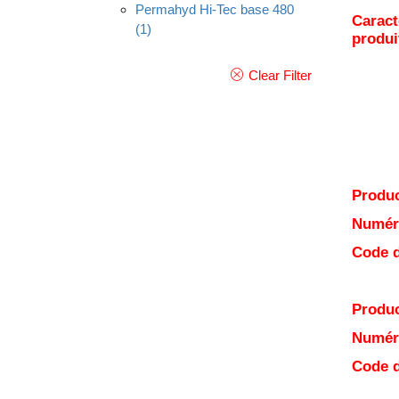
Permahyd Hi-Tec base 480
Caract
(1)
produi
Clear Filter
Produc
Numéro
Code d
Produc
Numéro
Code d