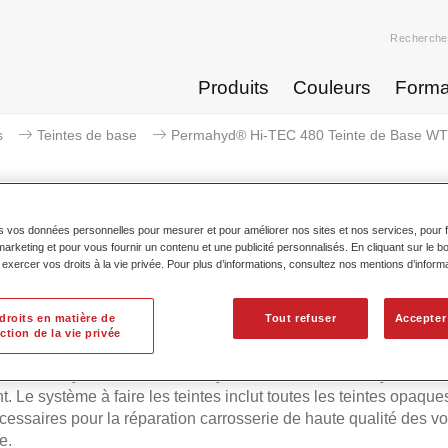
Recherche
Produits
Couleurs
Forma
s
Teintes de base
Permahyd® Hi-TEC 480 Teinte de Base WT 
s vos données personnelles pour mesurer et pour améliorer nos sites et nos services, pour fa
keting et pour vous fournir un contenu et une publicité personnalisés. En cliquant sur le bo
rmahyd® Hi-TEC 480 Teinte de 
xercer vos droits à la vie privée. Pour plus d’informations, consultez nos mentions d’inform
droits en matière de
Tout refuser
Accepter
ction de la vie privée
d Hi-TEC Teinte de Base 480 convient pour l'utilisation avec l
ue Permahyd Hi-TEC 480, un système de base mate hydrodilua
t. Le système à faire les teintes inclut toutes les teintes opaques
écessaires pour la réparation carrosserie de haute qualité des vo
e.