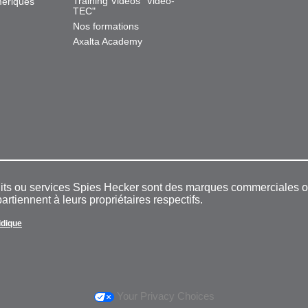
Training Videos "Video-
mériques
TEC"
Nos formations
Axalta Academy
duits ou services Spies Hecker sont des marques commerciales
rtiennent à leurs propriétaires respectifs.
ridique
Your Privacy Choices