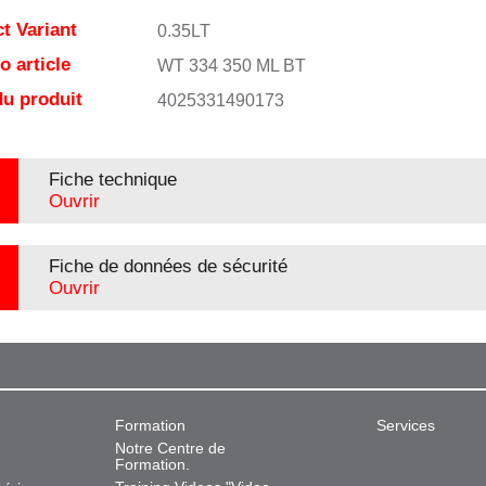
t Variant
0.35LT
 article
WT 334 350 ML BT
u produit
4025331490173
Fiche technique
Ouvrir
Fiche de données de sécurité
Ouvrir
Formation
Services
Notre Centre de
Formation.