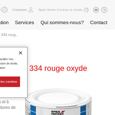
r
Connexion
Spies Hecker à travers le monde
tion
Services
Qui sommes-nous?
Contact
334 roug...
ciliter nos
uton de droite,
Base WT 334 rouge oxyde
ation
 les cookies
a
ble
 et à
itures de