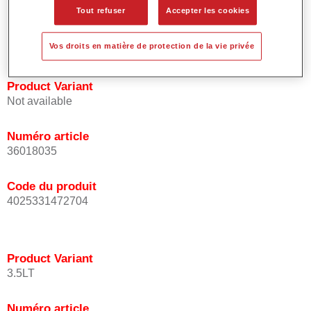
Tout refuser
Accepter les cookies
Procure une bonne opacité.
Est d'une grande précision colorimétrique.
Peut être recouverte avec Le Vernis HS Permasolid.
Vos droits en matière de protection de la vie privée
Product Variant
Not available
Numéro article
36018035
Code du produit
4025331472704
Product Variant
3.5LT
Numéro article