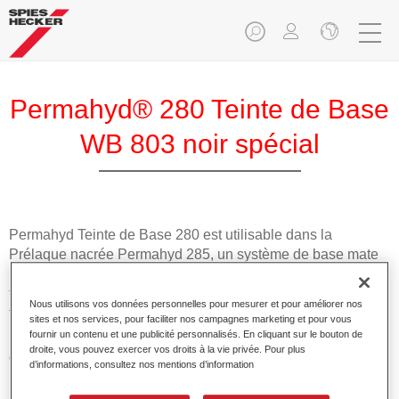
Permahyd® 280 Teinte de Base
WB 803 noir spécial
Permahyd Teinte de Base 280 est utilisable dans la
Prélaque nacrée Permahyd 285, un système de base mate
hydrodiluable de haute qualité. Elle est basée sur une
technologie spéciale de dispersion polyuréthanne pour les
Nous utilisons vos données personnelles pour mesurer et pour améliorer nos
teintes opaques et à effet.
sites et nos services, pour faciliter nos campagnes marketing et pour vous
fournir un contenu et une publicité personnalisés. En cliquant sur le bouton de
droite, vous pouvez exercer vos droits à la vie privée. Pour plus
Caractéristiques du produit
d’informations, consultez nos mentions d’information
Permet une application facile et rapide en 1,5 couches.
Offre une bonne stabilité verticale.