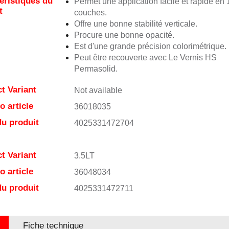
éristiques du
Permet une application facile et rapide en 
t
couches.
Offre une bonne stabilité verticale.
Procure une bonne opacité.
Est d'une grande précision colorimétrique.
Peut être recouverte avec Le Vernis HS
Permasolid.
t Variant
Not available
 article
36018035
u produit
4025331472704
t Variant
3.5LT
 article
36048034
u produit
4025331472711
Fiche technique