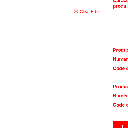
Caract
produi
Clear Filter
Produc
Numéro
Code d
Produc
Numéro
Code d