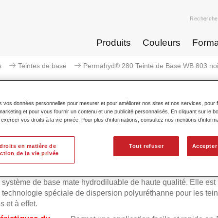
Recherche
Produits
Couleurs
Forma
s
Teintes de base
Permahyd® 280 Teinte de Base WB 803 noir
s vos données personnelles pour mesurer et pour améliorer nos sites et nos services, pour fa
keting et pour vous fournir un contenu et une publicité personnalisés. En cliquant sur le bo
xercer vos droits à la vie privée. Pour plus d’informations, consultez nos mentions d’inform
Permahyd® 280 Teinte de Base
droits en matière de
Tout refuser
Accepter
ction de la vie privée
d Teinte de Base 280 est utilisable dans la Prélaque nacrée
 système de base mate hydrodiluable de haute qualité. Elle est
 technologie spéciale de dispersion polyuréthanne pour les tein
 et à effet.