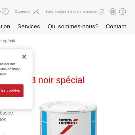
r
Connexion
Spies Hecker à travers le monde
tion
Services
Qui sommes-nous?
Contact
 spécial
ciliter nos
uton de droite,
ation
 WB 803 noir spécial
 les cookies
 Permahyd
 basée
tes