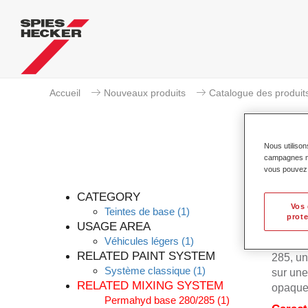
Accueil
Nouveaux produits
Catalogue des produit
Nous utilison
campagnes mar
vous pouvez e
CATEGORY
Vos 
Teintes de base
(1)
prote
USAGE AREA
Véhicules légers
(1)
Permahy
RELATED PAINT SYSTEM
285, un
Système classique
(1)
sur une
RELATED MIXING SYSTEM
opaques
Permahyd base 280/285
(1)