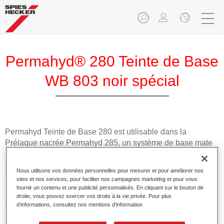
Permahyd® 280 Teinte de Base
WB 803 noir spécial
Permahyd Teinte de Base 280 est utilisable dans la
Prélaque nacrée Permahyd 285, un système de base mate
hydrodiluable de haute qualité. Elle est basée sur une
technologie spéciale de dispersion polyuréthanne pour les
Nous utilisons vos données personnelles pour mesurer et pour améliorer nos
teintes opaques et à effet.
sites et nos services, pour faciliter nos campagnes marketing et pour vous
fournir un contenu et une publicité personnalisés. En cliquant sur le bouton de
droite, vous pouvez exercer vos droits à la vie privée. Pour plus
Caractéristiques du produit
d’informations, consultez nos mentions d’information
Permet une application facile et rapide en 1,5 couches.
Offre une bonne stabilité verticale.