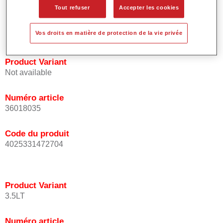
Tout refuser
Accepter les cookies
Procure une bonne opacité.
Est d'une grande précision colorimétrique.
Peut être recouverte avec Le Vernis HS Permasolid.
Vos droits en matière de protection de la vie privée
Product Variant
Not available
Numéro article
36018035
Code du produit
4025331472704
Product Variant
3.5LT
Numéro article