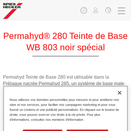
Permahyd® 280 Teinte de Base
WB 803 noir spécial
Permahyd Teinte de Base 280 est utilisable dans la
Prélaque nacrée Permahyd 285, un système de base mate
hydrodiluable de haute qualité. Elle est basée sur une
technologie spéciale de dispersion polyuréthanne pour les
Nous utilisons vos données personnelles pour mesurer et pour améliorer nos
teintes opaques et à effet.
sites et nos services, pour faciliter nos campagnes marketing et pour vous
fournir un contenu et une publicité personnalisés. En cliquant sur le bouton de
droite, vous pouvez exercer vos droits à la vie privée. Pour plus
Caractéristiques du produit
d’informations, consultez nos mentions d’information
Permet une application facile et rapide en 1,5 couches.
Offre une bonne stabilité verticale.