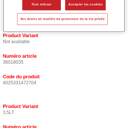
Tout refuser
Accepter les cookies
Procure une bonne opacité.
Est d'une grande précision colorimétrique.
Peut être recouverte avec Le Vernis HS Permasolid.
Vos droits en matière de protection de la vie privée
Product Variant
Not available
Numéro article
36018035
Code du produit
4025331472704
Product Variant
3.5LT
Numéro article