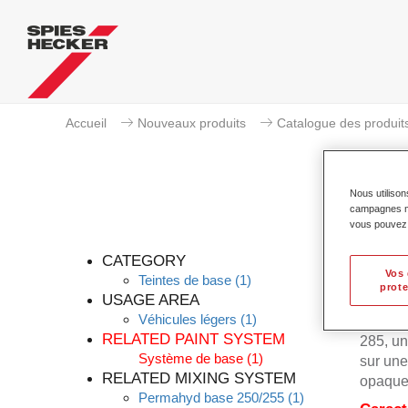
Accueil
Nouveaux produits
Catalogue des produit
Nous utilison
campagnes mar
vous pouvez e
CATEGORY
Vos 
Teintes de base
(1)
prote
USAGE AREA
Véhicules légers
(1)
Permahy
RELATED PAINT SYSTEM
285, un
Système de base
(1)
sur une
RELATED MIXING SYSTEM
opaques
Permahyd base 250/255
(1)