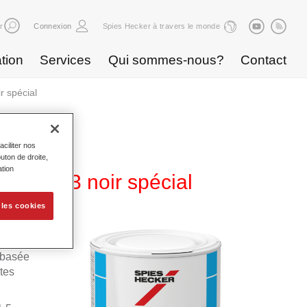
r
Connexion
Spies Hecker à travers le monde
tion
Services
Qui sommes-nous?
Contact
 spécial
ciliter nos
uton de droite,
ation
 WB 803 noir spécial
 les cookies
 Permahyd
 basée
tes