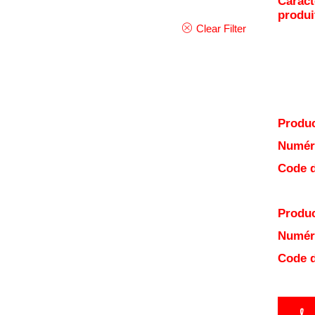
Caract
produi
Clear Filter
Produc
Numéro
Code d
Produc
Numéro
Code d