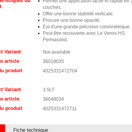
éristiques du
Permet une application facile et rapide en 
t
couches.
Offre une bonne stabilité verticale.
Procure une bonne opacité.
Est d'une grande précision colorimétrique.
Peut être recouverte avec Le Vernis HS
Permasolid.
t Variant
Not available
 article
36018035
u produit
4025331472704
t Variant
3.5LT
 article
36048034
u produit
4025331472711
Fiche technique