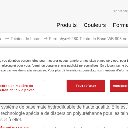
Recherche
Produits
Couleurs
Forma
s
Teintes de base
Permahyd® 280 Teinte de Base WB 803 noir
s vos données personnelles pour mesurer et pour améliorer nos sites et nos services, pour fa
keting et pour vous fournir un contenu et une publicité personnalisés. En cliquant sur le bo
xercer vos droits à la vie privée. Pour plus d’informations, consultez nos mentions d’inform
Permahyd® 280 Teinte de Base
droits en matière de
Tout refuser
Accepter
ction de la vie privée
d Teinte de Base 280 est utilisable dans la Prélaque nacrée
 système de base mate hydrodiluable de haute qualité. Elle est
 technologie spéciale de dispersion polyuréthanne pour les tein
 et à effet.