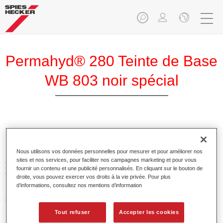
Permahyd® 280 Teinte de Base
WB 803 noir spécial
Permahyd Teinte de Base 280 est utilisable dans la
Prélaque nacrée Permahyd 285, un système de base mate
Nous utilisons vos données personnelles pour mesurer et pour améliorer nos
hydrodiluable de haute qualité. Elle est basée sur une
sites et nos services, pour faciliter nos campagnes marketing et pour vous
technologie spéciale de dispersion polyuréthanne pour les
fournir un contenu et une publicité personnalisés. En cliquant sur le bouton de
teintes opaques et à effet.
droite, vous pouvez exercer vos droits à la vie privée. Pour plus
d’informations, consultez nos mentions d’information
Caractéristiques du produit
Permet une application facile et rapide en 1,5 couches.
Tout refuser
Accepter les cookies
Offre une bonne stabilité verticale.