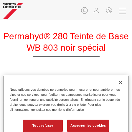
Permahyd® 280 Teinte de Base
WB 803 noir spécial
Permahyd Teinte de Base 280 est utilisable dans la
Prélaque nacrée Permahyd 285, un système de base mate
Nous utilisons vos données personnelles pour mesurer et pour améliorer nos
hydrodiluable de haute qualité. Elle est basée sur une
sites et nos services, pour faciliter nos campagnes marketing et pour vous
technologie spéciale de dispersion polyuréthanne pour les
fournir un contenu et une publicité personnalisés. En cliquant sur le bouton de
teintes opaques et à effet.
droite, vous pouvez exercer vos droits à la vie privée. Pour plus
d’informations, consultez nos mentions d’information
Caractéristiques du produit
Permet une application facile et rapide en 1,5 couches.
Tout refuser
Accepter les cookies
Offre une bonne stabilité verticale.