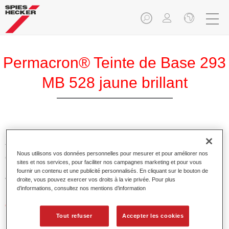
Permacron® Teinte de Base 293
MB 528 jaune brillant
Permacron Teinte de Base 293 permet la réalisation de
teintes pour tout système reverni utilisant la base mate
Nous utilisons vos données personnelles pour mesurer et pour améliorer nos
conventionnelle de qualité supérieure Permacron Prélaque.
sites et nos services, pour faciliter nos campagnes marketing et pour vous
Elle est utilisable de manière universelle sur toutes les
fournir un contenu et une publicité personnalisés. En cliquant sur le bouton de
voitures de tourisme, bus et véhicules commerciaux.
droite, vous pouvez exercer vos droits à la vie privée. Pour plus
d’informations, consultez nos mentions d’information
Caractéristiques du produit
Permet une application facile et sûre.
Tout refuser
Accepter les cookies
Le système à faire les teintes permet de réaliser toutes