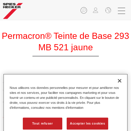
Permacron® Teinte de Base 293
MB 521 jaune
Permacron Teinte de Base 293 permet la réalisation de
teintes pour tout système reverni utilisant la base mate
Nous utilisons vos données personnelles pour mesurer et pour améliorer nos
conventionnelle de qualité supérieure Permacron Prélaque.
sites et nos services, pour faciliter nos campagnes marketing et pour vous
Elle est utilisable de manière universelle sur toutes les
fournir un contenu et une publicité personnalisés. En cliquant sur le bouton de
voitures de tourisme, bus et véhicules commerciaux.
droite, vous pouvez exercer vos droits à la vie privée. Pour plus
d’informations, consultez nos mentions d’information
Caractéristiques du produit
Permet une application facile et sûre.
Tout refuser
Accepter les cookies
Le système à faire les teintes permet de réaliser toutes