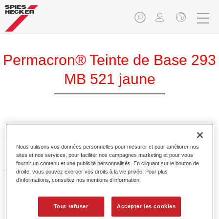
Permacron® Teinte de Base 293
MB 521 jaune
Permacron Teinte de Base 293 permet la réalisation de
teintes pour tout système reverni utilisant la base mate
Nous utilisons vos données personnelles pour mesurer et pour améliorer nos
conventionnelle de qualité supérieure Permacron Prélaque.
sites et nos services, pour faciliter nos campagnes marketing et pour vous
Elle est utilisable de manière universelle sur toutes les
fournir un contenu et une publicité personnalisés. En cliquant sur le bouton de
voitures de tourisme, bus et véhicules commerciaux.
droite, vous pouvez exercer vos droits à la vie privée. Pour plus
d’informations, consultez nos mentions d’information
Caractéristiques du produit
Permet une application facile et sûre.
Tout refuser
Accepter les cookies
Le système à faire les teintes permet de réaliser toutes