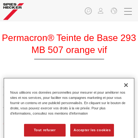
Permacron® Teinte de Base 293
MB 507 orange vif
Permacron Teinte de Base 293 permet la réalisation de
teintes pour tout système reverni utilisant la base mate
Nous utilisons vos données personnelles pour mesurer et pour améliorer nos
conventionnelle de qualité supérieure Permacron Prélaque.
sites et nos services, pour faciliter nos campagnes marketing et pour vous
Elle est utilisable de manière universelle sur toutes les
fournir un contenu et une publicité personnalisés. En cliquant sur le bouton de
voitures de tourisme, bus et véhicules commerciaux.
droite, vous pouvez exercer vos droits à la vie privée. Pour plus
d’informations, consultez nos mentions d’information
Caractéristiques du produit
Permet une application facile et sûre.
Tout refuser
Accepter les cookies
Le système à faire les teintes permet de réaliser toutes