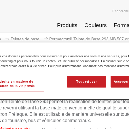
Recherche
Produits
Couleurs
Forma
s
Teintes de base
Permacron® Teinte de Base 293 MB 507 or
s vos données personnelles pour mesurer et pour améliorer nos sites et nos services, pour fa
keting et pour vous fournir un contenu et une publicité personnalisés. En cliquant sur le bo
xercer vos droits à la vie privée. Pour plus d’informations, consultez nos mentions d’inform
Permacron® Teinte de Base 29
droits en matière de
Tout refuser
Accepter
ction de la vie privée
on Teinte de Base 293 permet la réalisation de teintes pour tou
 reverni utilisant la base mate conventionnelle de qualité supé
on Prélaque. Elle est utilisable de manière universelle sur tout
s de tourisme, bus et véhicules commerciaux.