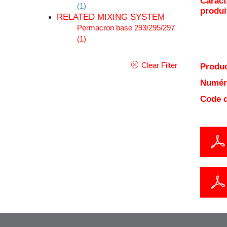
Caract
(1)
produi
RELATED MIXING SYSTEM
Permacron base 293/295/297
(1)
Clear Filter
Produc
Numéro
Code d