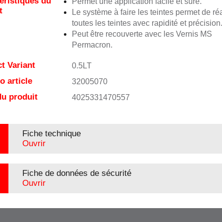
éristiques du
Permet une application facile et sûre.
t
Le système à faire les teintes permet de réa
toutes les teintes avec rapidité et précision
Peut être recouverte avec les Vernis MS
Permacron.
t Variant
0.5LT
 article
32005070
u produit
4025331470557
Fiche technique
Ouvrir
Fiche de données de sécurité
Ouvrir