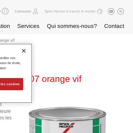
r
Connexion
Spies Hecker à travers le monde
tion
Services
Qui sommes-nous?
Contact
ange vif
ciliter nos
uton de droite,
ation
3 MB 507 orange vif
 les cookies
t
rieure
es les