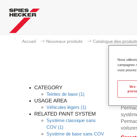
Accueil
Nouveaux produits
Catalogue des produit
Nous utilison
campagnes mar
vous pouvez e
CATEGORY
Vos 
prote
Teintes de base
(1)
USAGE AREA
Véhicules légers
(1)
Permacr
RELATED PAINT SYSTEM
système
Système classique sans
Permacr
COV
(1)
voiture
Système de base sans COV