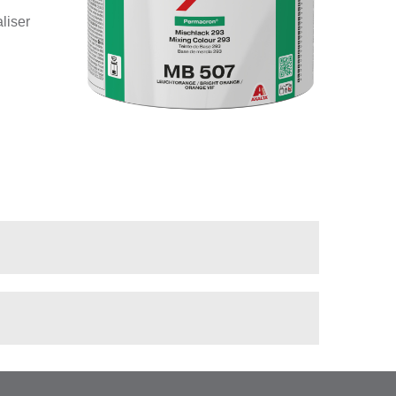
liser
.