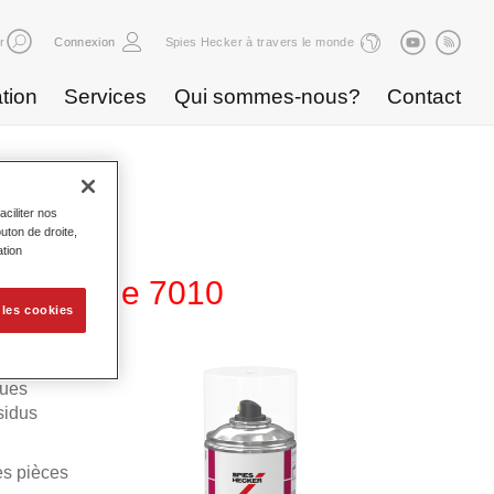
r
Connexion
Spies Hecker à travers le monde
tion
Services
Qui sommes-nous?
Contact
ciliter nos
uton de droite,
ation
i-Silicone 7010
 les cookies
ques
sidus
es pièces