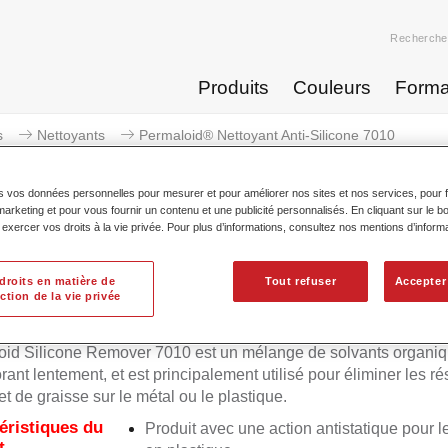
Recherche
Produits
Couleurs
Forma
s
Nettoyants
Permaloid® Nettoyant Anti-Silicone 7010
s vos données personnelles pour mesurer et pour améliorer nos sites et nos services, pour fa
keting et pour vous fournir un contenu et une publicité personnalisés. En cliquant sur le bo
xercer vos droits à la vie privée. Pour plus d’informations, consultez nos mentions d’inform
Permaloid® Nettoyant Ant
droits en matière de
Tout refuser
Accepter
ction de la vie privée
id Silicone Remover 7010 est un mélange de solvants organi
rant lentement, et est principalement utilisé pour éliminer les ré
et de graisse sur le métal ou le plastique.
éristiques du
Produit avec une action antistatique pour l
t