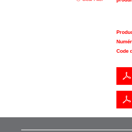
Produc
Numéro
Code d