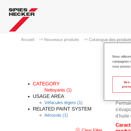
Accueil
Nouveaux produits
Catalogue des produit
Nous utilison
campagnes mar
vous pouvez e
Vos 
CATEGORY
prote
Nettoyants
(1)
USAGE AREA
Véhicules légers
(1)
Permalo
RELATED PAINT SYSTEM
s'évapo
Aérosols
(1)
d'huile 
Caract
Clear Filter
produi