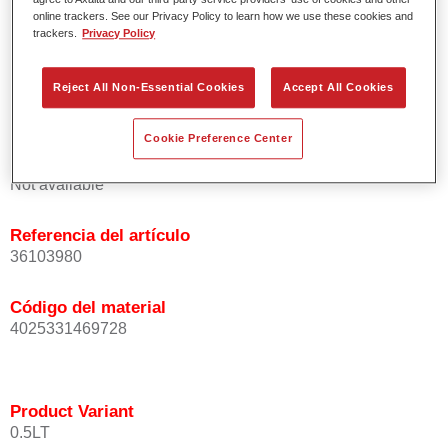
homogénea de las partículas de efecto.
online trackers. See our Privacy Policy to learn how we use these cookies and
trackers.
Privacy Policy
Tiempos de proceso cortos.
Difuminado fácil y seguro.
Muy buena cubrición.
Reject All Non-Essential Cookies
Accept All Cookies
Se usa para reparar colores OEM especiales.
Cookie Preference Center
Product Variant
Not available
Referencia del artículo
36103980
Código del material
4025331469728
Product Variant
0.5LT