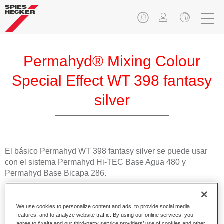
Permahyd® Mixing Colour
Special Effect WT 398 fantasy
silver
El básico Permahyd WT 398 fantasy silver se puede usar
con el sistema Permahyd Hi-TEC Base Agua 480 y
Permahyd Base Bicapa 286.
Características del producto
We use cookies to personalize content and ads, to provide social media
Fácil y rápido de aplicar.
features, and to analyze website traffic. By using our online services, you
Excepcional precisión del color con una orientación
agree to Axalta and our third-party service providers’ use of cookies and other