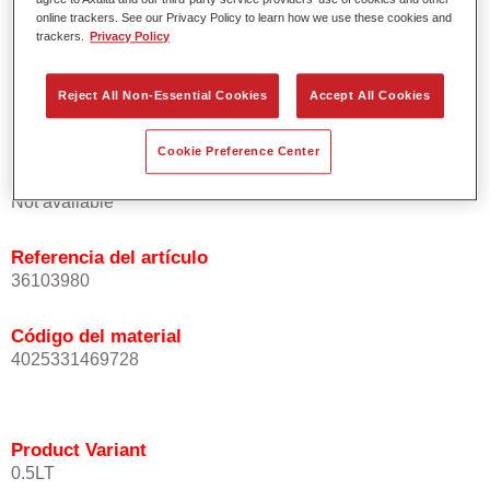
homogénea de las partículas de efecto.
online trackers. See our Privacy Policy to learn how we use these cookies and
trackers.
Privacy Policy
Tiempos de proceso cortos.
Difuminado fácil y seguro.
Muy buena cubrición.
Reject All Non-Essential Cookies
Accept All Cookies
Se usa para reparar colores OEM especiales.
Cookie Preference Center
Product Variant
Not available
Referencia del artículo
36103980
Código del material
4025331469728
Product Variant
0.5LT