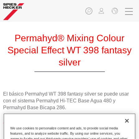
Permahyd® Mixing Colour
Special Effect WT 398 fantasy
silver
El básico Permahyd WT 398 fantasy silver se puede usar
con el sistema Permahyd Hi-TEC Base Agua 480 y
Permahyd Base Bicapa 286.
Características del producto
We use cookies to personalize content and ads, to provide social media
Fácil y rápido de aplicar.
features, and to analyze website traffic. By using our online services, you
Excepcional precisión del color con una orientación
agree to Axalta and our third-party service providers’ use of cookies and other