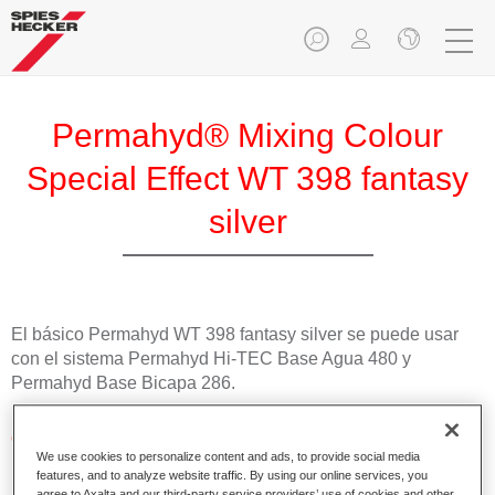
Permahyd® Mixing Colour
Special Effect WT 398 fantasy
silver
El básico Permahyd WT 398 fantasy silver se puede usar
con el sistema Permahyd Hi-TEC Base Agua 480 y
Permahyd Base Bicapa 286.
Características del producto
We use cookies to personalize content and ads, to provide social media
Fácil y rápido de aplicar.
features, and to analyze website traffic. By using our online services, you
Excepcional precisión del color con una orientación
agree to Axalta and our third-party service providers’ use of cookies and other