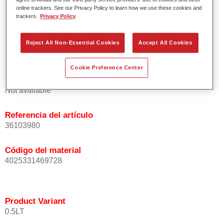
homogénea de las partículas de efecto.
online trackers. See our Privacy Policy to learn how we use these cookies and
trackers.
Privacy Policy
Tiempos de proceso cortos.
Difuminado fácil y seguro.
Muy buena cubrición.
Reject All Non-Essential Cookies
Accept All Cookies
Se usa para reparar colores OEM especiales.
Cookie Preference Center
Product Variant
Not available
Referencia del artículo
36103980
Código del material
4025331469728
Product Variant
0.5LT