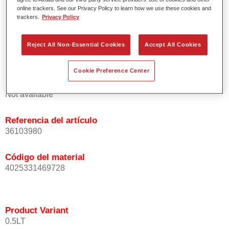
homogénea de las partículas de efecto.
online trackers. See our Privacy Policy to learn how we use these cookies and
trackers.
Privacy Policy
Tiempos de proceso cortos.
Difuminado fácil y seguro.
Muy buena cubrición.
Reject All Non-Essential Cookies
Accept All Cookies
Se usa para reparar colores OEM especiales.
Cookie Preference Center
Product Variant
Not available
Referencia del artículo
36103980
Código del material
4025331469728
Product Variant
0.5LT