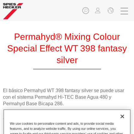
Permahyd® Mixing Colour
Special Effect WT 398 fantasy
silver
El básico Permahyd WT 398 fantasy silver se puede usar
con el sistema Permahyd Hi-TEC Base Agua 480 y
Permahyd Base Bicapa 286.
Características del producto
We use cookies to personalize content and ads, to provide social media
Fácil y rápido de aplicar.
features, and to analyze website traffic. By using our online services, you
Excepcional precisión del color con una orientación
agree to Axalta and our third-party service providers’ use of cookies and other