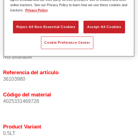
homogénea de las partículas de efecto.
online trackers. See our Privacy Policy to learn how we use these cookies and
trackers.
Privacy Policy
Tiempos de proceso cortos.
Difuminado fácil y seguro.
Muy buena cubrición.
Reject All Non-Essential Cookies
Accept All Cookies
Se usa para reparar colores OEM especiales.
Cookie Preference Center
Product Variant
Not available
Referencia del artículo
36103980
Código del material
4025331469728
Product Variant
0.5LT