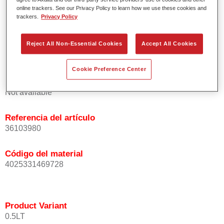
homogénea de las partículas de efecto.
online trackers. See our Privacy Policy to learn how we use these cookies and
trackers.
Privacy Policy
Tiempos de proceso cortos.
Difuminado fácil y seguro.
Muy buena cubrición.
Reject All Non-Essential Cookies
Accept All Cookies
Se usa para reparar colores OEM especiales.
Cookie Preference Center
Product Variant
Not available
Referencia del artículo
36103980
Código del material
4025331469728
Product Variant
0.5LT