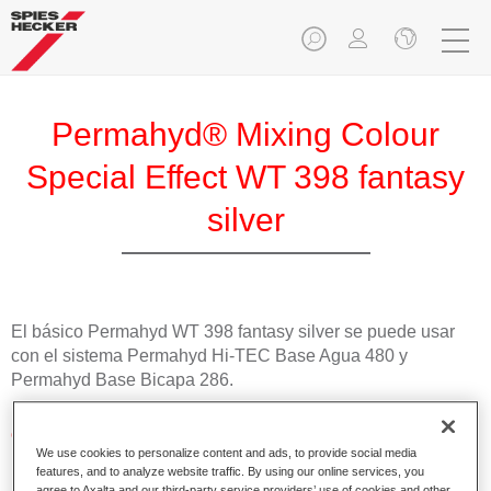
Permahyd® Mixing Colour
Special Effect WT 398 fantasy
silver
El básico Permahyd WT 398 fantasy silver se puede usar
con el sistema Permahyd Hi-TEC Base Agua 480 y
Permahyd Base Bicapa 286.
Características del producto
We use cookies to personalize content and ads, to provide social media
Fácil y rápido de aplicar.
features, and to analyze website traffic. By using our online services, you
Excepcional precisión del color con una orientación
agree to Axalta and our third-party service providers’ use of cookies and other