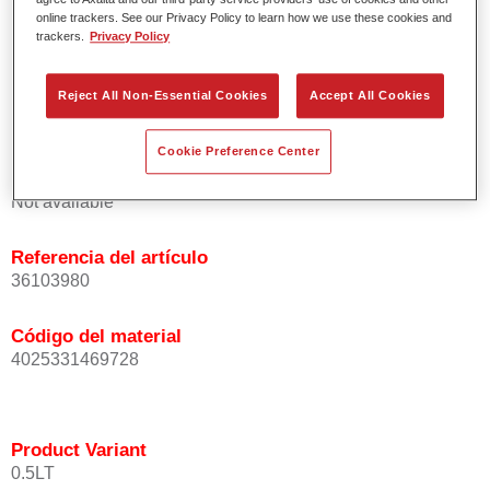
homogénea de las partículas de efecto.
online trackers. See our Privacy Policy to learn how we use these cookies and
trackers.
Privacy Policy
Tiempos de proceso cortos.
Difuminado fácil y seguro.
Muy buena cubrición.
Reject All Non-Essential Cookies
Accept All Cookies
Se usa para reparar colores OEM especiales.
Cookie Preference Center
Product Variant
Not available
Referencia del artículo
36103980
Código del material
4025331469728
Product Variant
0.5LT