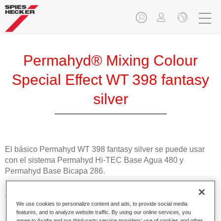
Permahyd® Mixing Colour
Special Effect WT 398 fantasy
silver
El básico Permahyd WT 398 fantasy silver se puede usar
con el sistema Permahyd Hi-TEC Base Agua 480 y
Permahyd Base Bicapa 286.
Características del producto
We use cookies to personalize content and ads, to provide social media
Fácil y rápido de aplicar.
features, and to analyze website traffic. By using our online services, you
Excepcional precisión del color con una orientación
agree to Axalta and our third-party service providers’ use of cookies and other