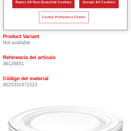
Reject All Non-Essential Cookies
Accept All Cookies
Ofrece buena opacidad.
Elevada precisión del color.
Cookie Preference Center
Se puede recubrir con barniz HS de la gama Permasolid.
Product Variant
Not available
Referencia del artículo
36128851
Código del material
4025331471523