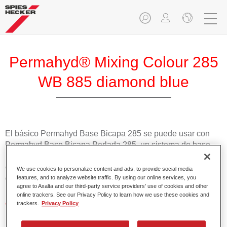
Permahyd® Mixing Colour 285
WB 885 diamond blue
El básico Permahyd Base Bicapa 285 se puede usar con
Permahyd Base Bicapa Perlada 285, un sistema de base
bicapa al agua de gran calidad. Se basa en una tecnología
especial de dispersión de poliuretano para colores sólidos y
We use cookies to personalize content and ads, to provide social media
de efecto.
features, and to analyze website traffic. By using our online services, you
agree to Axalta and our third-party service providers’ use of cookies and other
online trackers. See our Privacy Policy to learn how we use these cookies and
Características del producto
trackers.
Privacy Policy
Aplicación fácil y rápida en 1,5 manos.
Buena estabilidad en superficies verticales.