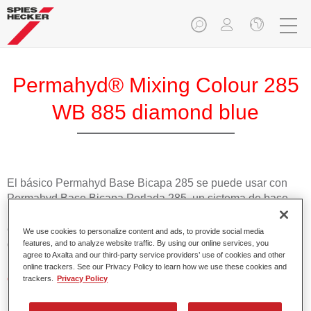
Permahyd® Mixing Colour 285
WB 885 diamond blue
El básico Permahyd Base Bicapa 285 se puede usar con
Permahyd Base Bicapa Perlada 285, un sistema de base
bicapa al agua de gran calidad. Se basa en una tecnología
especial de dispersión de poliuretano para colores sólidos y
We use cookies to personalize content and ads, to provide social media
de efecto.
features, and to analyze website traffic. By using our online services, you
agree to Axalta and our third-party service providers’ use of cookies and other
online trackers. See our Privacy Policy to learn how we use these cookies and
Características del producto
trackers.
Privacy Policy
Aplicación fácil y rápida en 1,5 manos.
Buena estabilidad en superficies verticales.