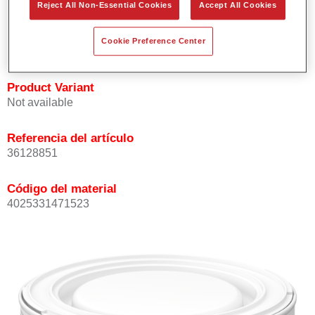
Reject All Non-Essential Cookies
Accept All Cookies
Ofrece buena opacidad.
Elevada precisión del color.
Cookie Preference Center
Se puede recubrir con barniz HS de la gama Permasolid.
Product Variant
Not available
Referencia del artículo
36128851
Código del material
4025331471523