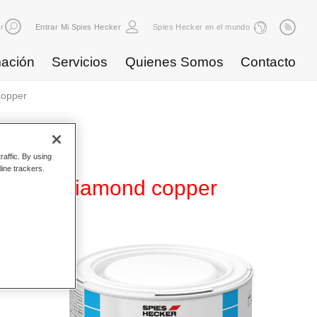
r
Entrar Mi Spies Hecker
Spies Hecker en el mundo
ación
Servicios
Quienes Somos
Contacto
copper
raffic. By using
line trackers.
B 884 diamond copper
ase
d. Se
ores