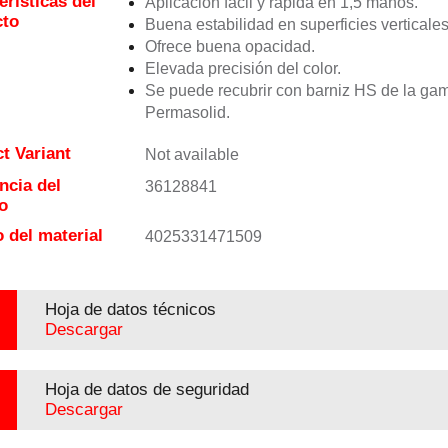
erísticas del
Aplicación fácil y rápida en 1,5 manos.
cto
Buena estabilidad en superficies verticales
Ofrece buena opacidad.
Elevada precisión del color.
Se puede recubrir con barniz HS de la ga
Permasolid.
t Variant
Not available
ncia del
36128841
o
 del material
4025331471509
Hoja de datos técnicos
Descargar
Hoja de datos de seguridad
Descargar