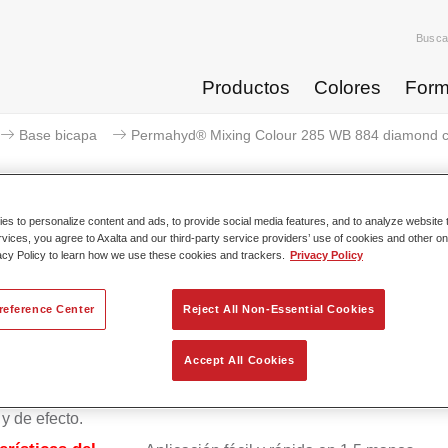
Busca
Productos
Colores
Form
Base bicapa
Permahyd® Mixing Colour 285 WB 884 diamond 
s to personalize content and ads, to provide social media features, and to analyze website t
rvices, you agree to Axalta and our third-party service providers’ use of cookies and other on
Permahyd® Mixing Colour 285 W
acy Policy to learn how we use these cookies and trackers.
Privacy Policy
reference Center
Reject All Non-Essential Cookies
ico Permahyd Base Bicapa 285 se puede usar con Permahyd B
Accept All Cookies
Perlada 285, un sistema de base bicapa al agua de gran calida
 una tecnología especial de dispersión de poliuretano para col
 y de efecto.