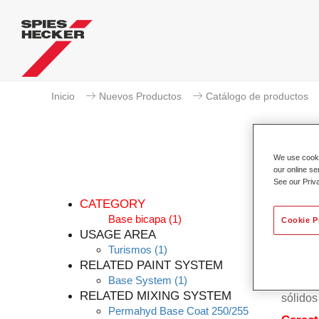
Inicio
Nuevos Productos
Catálogo de productos
We use cookie
our online se
See our Priv
CATEGORY
Base bicapa
(1)
Cookie P
USAGE AREA
Turismos
(1)
El bás
RELATED PAINT SYSTEM
Bicapa 
Base System
(1)
basa en
RELATED MIXING SYSTEM
sólidos
Permahyd Base Coat 250/255