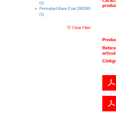
Caract
(1)
produ
Permahyd Base Coat 280/285
(1)
Clear Filter
Produc
Refere
artícul
Código