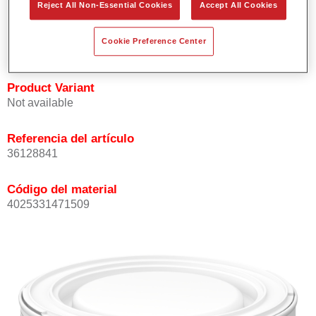
Reject All Non-Essential Cookies
Accept All Cookies
Ofrece buena opacidad.
Elevada precisión del color.
Cookie Preference Center
Se puede recubrir con barniz HS de la gama Permasolid.
Product Variant
Not available
Referencia del artículo
36128841
Código del material
4025331471509