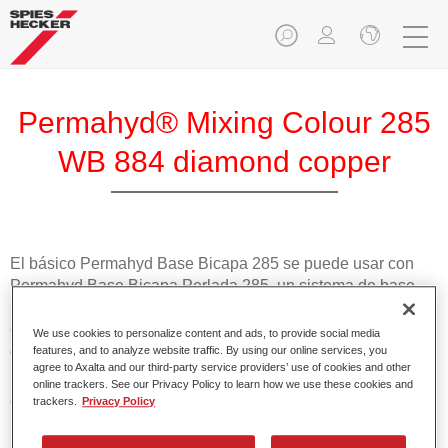
Permahyd® Mixing Colour 285
WB 884 diamond copper
El básico Permahyd Base Bicapa 285 se puede usar con
Permahyd Base Bicapa Perlada 285, un sistema de base
bicapa al agua de gran calidad. Se basa en una tecnología
especial de dispersión de poliuretano para colores sólidos y
We use cookies to personalize content and ads, to provide social media
de efecto.
features, and to analyze website traffic. By using our online services, you
agree to Axalta and our third-party service providers’ use of cookies and other
online trackers. See our Privacy Policy to learn how we use these cookies and
Características del producto
trackers.
Privacy Policy
Aplicación fácil y rápida en 1,5 manos.
Buena estabilidad en superficies verticales.