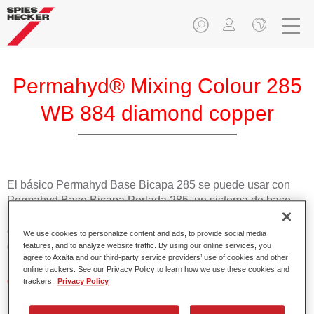
Permahyd® Mixing Colour 285
WB 884 diamond copper
El básico Permahyd Base Bicapa 285 se puede usar con
Permahyd Base Bicapa Perlada 285, un sistema de base
bicapa al agua de gran calidad. Se basa en una tecnología
especial de dispersión de poliuretano para colores sólidos y
We use cookies to personalize content and ads, to provide social media
de efecto.
features, and to analyze website traffic. By using our online services, you
agree to Axalta and our third-party service providers’ use of cookies and other
online trackers. See our Privacy Policy to learn how we use these cookies and
Características del producto
trackers.
Privacy Policy
Aplicación fácil y rápida en 1,5 manos.
Buena estabilidad en superficies verticales.