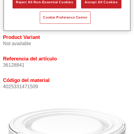
Reject All Non-Essential Cookies
Accept All Cookies
Ofrece buena opacidad.
Elevada precisión del color.
Cookie Preference Center
Se puede recubrir con barniz HS de la gama Permasolid.
Product Variant
Not available
Referencia del artículo
36128841
Código del material
4025331471509