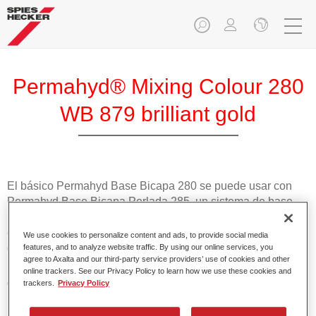
Permahyd® Mixing Colour 280
WB 879 brilliant gold
El básico Permahyd Base Bicapa 280 se puede usar con
Permahyd Base Bicapa Perlada 285, un sistema de base
bicapa al agua de gran calidad. Se basa en una tecnología
especial de dispersión de poliuretano para colores sólidos y
We use cookies to personalize content and ads, to provide social media
de efecto.
features, and to analyze website traffic. By using our online services, you
agree to Axalta and our third-party service providers’ use of cookies and other
online trackers. See our Privacy Policy to learn how we use these cookies and
Características del producto
trackers.
Privacy Policy
Aplicación fácil y rápida en 1,5 manos.
Buena estabilidad en superficies verticales.