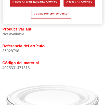
Reject All Non-Essential Cookies
Accept All Cookies
Buena opacidad.
Elevada precisión del color.
Cookie Preference Center
Se puede recubrir con barniz HS de la gama Permasolid.
Product Variant
Not available
Referencia del artículo
36028798
Código del material
4025331471813