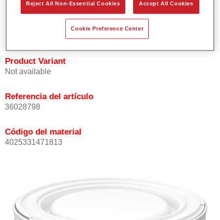
Reject All Non-Essential Cookies
Accept All Cookies
Buena opacidad.
Elevada precisión del color.
Cookie Preference Center
Se puede recubrir con barniz HS de la gama Permasolid.
Product Variant
Not available
Referencia del artículo
36028798
Código del material
4025331471813