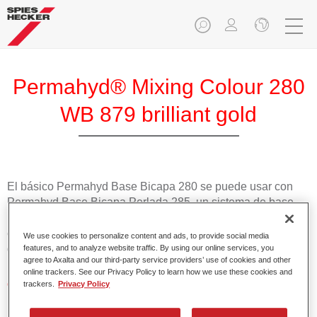
Permahyd® Mixing Colour 280
WB 879 brilliant gold
El básico Permahyd Base Bicapa 280 se puede usar con
Permahyd Base Bicapa Perlada 285, un sistema de base
bicapa al agua de gran calidad. Se basa en una tecnología
especial de dispersión de poliuretano para colores sólidos y
We use cookies to personalize content and ads, to provide social media
de efecto.
features, and to analyze website traffic. By using our online services, you
agree to Axalta and our third-party service providers’ use of cookies and other
online trackers. See our Privacy Policy to learn how we use these cookies and
Características del producto
trackers.
Privacy Policy
Aplicación fácil y rápida en 1,5 manos.
Buena estabilidad en superficies verticales.