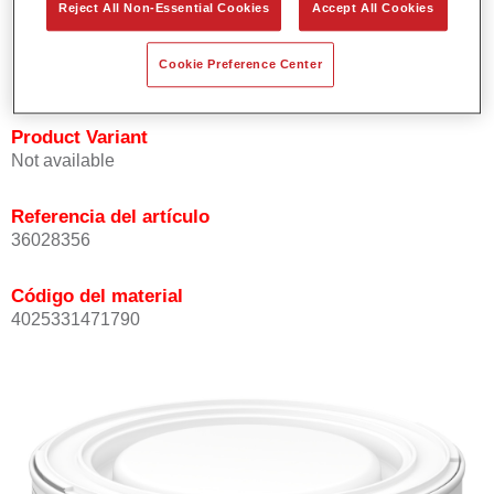
Reject All Non-Essential Cookies
Accept All Cookies
Buena opacidad.
Elevada precisión del color.
Cookie Preference Center
Se puede recubrir con barniz HS de la gama Permasolid.
Product Variant
Not available
Referencia del artículo
36028356
Código del material
4025331471790