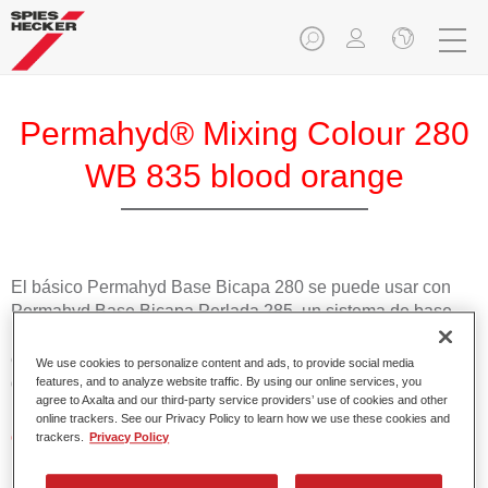
Permahyd® Mixing Colour 280
WB 835 blood orange
El básico Permahyd Base Bicapa 280 se puede usar con
Permahyd Base Bicapa Perlada 285, un sistema de base
bicapa al agua de gran calidad. Se basa en una tecnología
especial de dispersión de poliuretano para colores sólidos y
We use cookies to personalize content and ads, to provide social media
de efecto.
features, and to analyze website traffic. By using our online services, you
agree to Axalta and our third-party service providers’ use of cookies and other
online trackers. See our Privacy Policy to learn how we use these cookies and
Características del producto
trackers.
Privacy Policy
Aplicación fácil y rápida en 1,5 manos.
Buena estabilidad en superficies verticales.