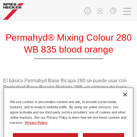
Permahyd® Mixing Colour 280
WB 835 blood orange
El básico Permahyd Base Bicapa 280 se puede usar con
Permahyd Base Bicapa Perlada 285, un sistema de base
bicapa al agua de gran calidad. Se basa en una tecnología
especial de dispersión de poliuretano para colores sólidos y
We use cookies to personalize content and ads, to provide social media
de efecto.
features, and to analyze website traffic. By using our online services, you
agree to Axalta and our third-party service providers’ use of cookies and other
online trackers. See our Privacy Policy to learn how we use these cookies and
Características del producto
trackers.
Privacy Policy
Aplicación fácil y rápida en 1,5 manos.
Buena estabilidad en superficies verticales.