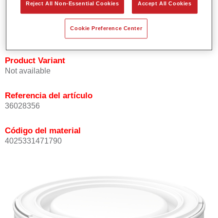
Reject All Non-Essential Cookies
Accept All Cookies
Buena opacidad.
Elevada precisión del color.
Cookie Preference Center
Se puede recubrir con barniz HS de la gama Permasolid.
Product Variant
Not available
Referencia del artículo
36028356
Código del material
4025331471790