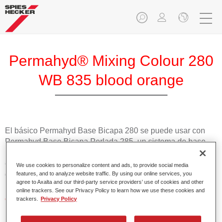
Permahyd® Mixing Colour 280
WB 835 blood orange
El básico Permahyd Base Bicapa 280 se puede usar con
Permahyd Base Bicapa Perlada 285, un sistema de base
bicapa al agua de gran calidad. Se basa en una tecnología
especial de dispersión de poliuretano para colores sólidos y
We use cookies to personalize content and ads, to provide social media
de efecto.
features, and to analyze website traffic. By using our online services, you
agree to Axalta and our third-party service providers’ use of cookies and other
online trackers. See our Privacy Policy to learn how we use these cookies and
Características del producto
trackers.
Privacy Policy
Aplicación fácil y rápida en 1,5 manos.
Buena estabilidad en superficies verticales.