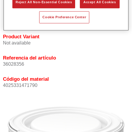
Reject All Non-Essential Cookies
Accept All Cookies
Buena opacidad.
Elevada precisión del color.
Cookie Preference Center
Se puede recubrir con barniz HS de la gama Permasolid.
Product Variant
Not available
Referencia del artículo
36028356
Código del material
4025331471790