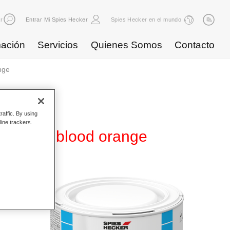
r
Entrar Mi Spies Hecker
Spies Hecker en el mundo
ación
Servicios
Quienes Somos
Contacto
nge
raffic. By using
line trackers.
WB 835 blood orange
ase
d. Se
ores