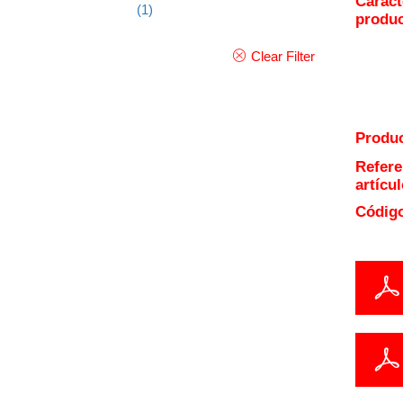
Caract
(1)
produ
Clear Filter
Produc
Refere
artícul
Código