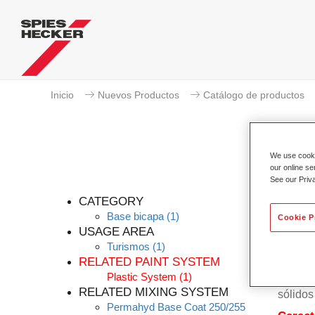
Inicio
Nuevos Productos
Catálogo de productos
We use cookie
our online se
See our Priv
CATEGORY
Base bicapa
(1)
Cookie P
USAGE AREA
Turismos
(1)
El bás
RELATED PAINT SYSTEM
Bicapa 
Plastic System
(1)
basa en
RELATED MIXING SYSTEM
sólidos
Permahyd Base Coat 250/255