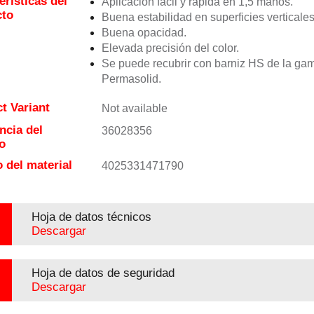
erísticas del
Aplicación fácil y rápida en 1,5 manos.
cto
Buena estabilidad en superficies verticales
Buena opacidad.
Elevada precisión del color.
Se puede recubrir con barniz HS de la ga
Permasolid.
t Variant
Not available
ncia del
36028356
o
 del material
4025331471790
Hoja de datos técnicos
Descargar
Hoja de datos de seguridad
Descargar