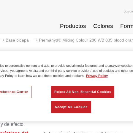
Busca
Productos
Colores
Form
Base bicapa
Permahyd® Mixing Colour 280 WB 835 blood ora
s to personalize content and ads, to provide social media features, and to analyze website t
rvices, you agree to Axalta and our third-party service providers’ use of cookies and other on
Permahyd® Mixing Colour 280 
acy Policy to learn how we use these cookies and trackers.
Privacy Policy
reference Center
Reject All Non-Essential Cookies
ico Permahyd Base Bicapa 280 se puede usar con Permahyd B
Accept All Cookies
Perlada 285, un sistema de base bicapa al agua de gran calida
 una tecnología especial de dispersión de poliuretano para col
 y de efecto.