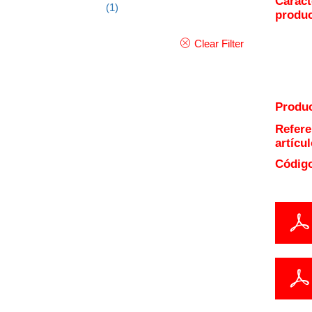
Caract
(1)
produ
Clear Filter
Produc
Refere
artícul
Código