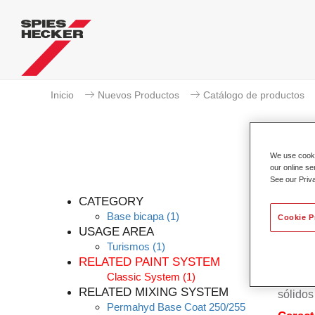
Inicio
Nuevos Productos
Catálogo de productos
We use cookie
our online se
See our Priv
CATEGORY
Base bicapa
(1)
Cookie P
USAGE AREA
Turismos
(1)
El bás
RELATED PAINT SYSTEM
Bicapa 
Classic System
(1)
basa en
RELATED MIXING SYSTEM
sólidos
Permahyd Base Coat 250/255