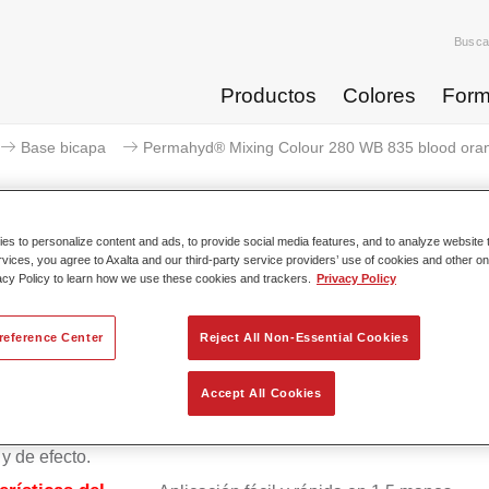
Busca
Productos
Colores
Form
Base bicapa
Permahyd® Mixing Colour 280 WB 835 blood ora
s to personalize content and ads, to provide social media features, and to analyze website t
rvices, you agree to Axalta and our third-party service providers’ use of cookies and other on
Permahyd® Mixing Colour 280 
acy Policy to learn how we use these cookies and trackers.
Privacy Policy
reference Center
Reject All Non-Essential Cookies
ico Permahyd Base Bicapa 280 se puede usar con Permahyd B
Accept All Cookies
Perlada 285, un sistema de base bicapa al agua de gran calida
 una tecnología especial de dispersión de poliuretano para col
 y de efecto.