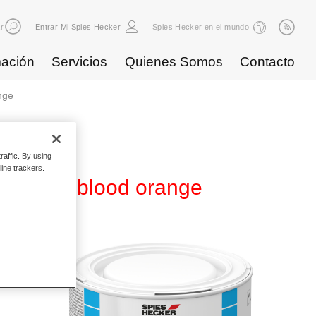
r
Entrar Mi Spies Hecker
Spies Hecker en el mundo
ación
Servicios
Quienes Somos
Contacto
nge
raffic. By using
line trackers.
WB 835 blood orange
ase
d. Se
ores