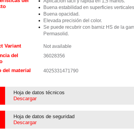
erísticas del
Aplicación fácil y rápida en 1,5 manos.
cto
Buena estabilidad en superficies verticales
Buena opacidad.
Elevada precisión del color.
Se puede recubrir con barniz HS de la ga
Permasolid.
t Variant
Not available
ncia del
36028356
o
 del material
4025331471790
Hoja de datos técnicos
Descargar
Hoja de datos de seguridad
Descargar