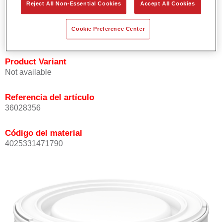
Reject All Non-Essential Cookies
Accept All Cookies
Buena opacidad.
Elevada precisión del color.
Cookie Preference Center
Se puede recubrir con barniz HS de la gama Permasolid.
Product Variant
Not available
Referencia del artículo
36028356
Código del material
4025331471790