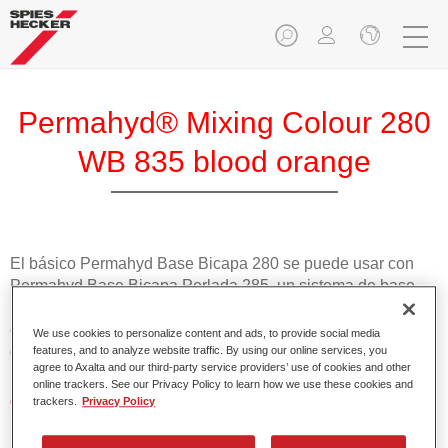
Permahyd® Mixing Colour 280
WB 835 blood orange
El básico Permahyd Base Bicapa 280 se puede usar con
Permahyd Base Bicapa Perlada 285, un sistema de base
bicapa al agua de gran calidad. Se basa en una tecnología
especial de dispersión de poliuretano para colores sólidos y
We use cookies to personalize content and ads, to provide social media
de efecto.
features, and to analyze website traffic. By using our online services, you
agree to Axalta and our third-party service providers’ use of cookies and other
online trackers. See our Privacy Policy to learn how we use these cookies and
Características del producto
trackers.
Privacy Policy
Aplicación fácil y rápida en 1,5 manos.
Buena estabilidad en superficies verticales.