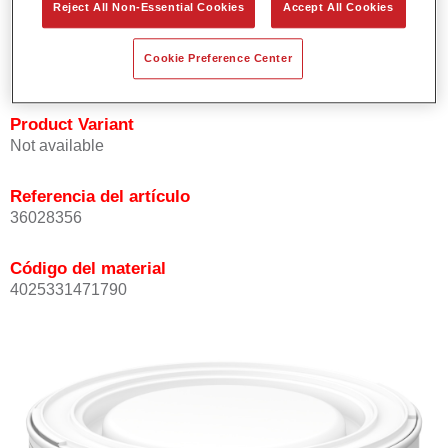
Reject All Non-Essential Cookies
Accept All Cookies
Buena opacidad.
Elevada precisión del color.
Cookie Preference Center
Se puede recubrir con barniz HS de la gama Permasolid.
Product Variant
Not available
Referencia del artículo
36028356
Código del material
4025331471790