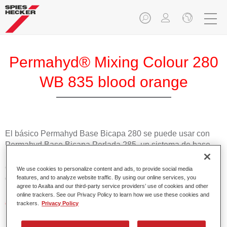
Permahyd® Mixing Colour 280
WB 835 blood orange
El básico Permahyd Base Bicapa 280 se puede usar con
Permahyd Base Bicapa Perlada 285, un sistema de base
bicapa al agua de gran calidad. Se basa en una tecnología
especial de dispersión de poliuretano para colores sólidos y
We use cookies to personalize content and ads, to provide social media
de efecto.
features, and to analyze website traffic. By using our online services, you
agree to Axalta and our third-party service providers’ use of cookies and other
online trackers. See our Privacy Policy to learn how we use these cookies and
Características del producto
trackers.
Privacy Policy
Aplicación fácil y rápida en 1,5 manos.
Buena estabilidad en superficies verticales.