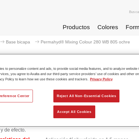
Busca
Productos
Colores
Form
Base bicapa
Permahyd® Mixing Colour 280 WB 805 ochre
s to personalize content and ads, to provide social media features, and to analyze website t
rvices, you agree to Axalta and our third-party service providers’ use of cookies and other on
Permahyd® Mixing Colour 
acy Policy to learn how we use these cookies and trackers.
Privacy Policy
reference Center
Reject All Non-Essential Cookies
ico Permahyd Base Bicapa 280 se puede usar con Permahyd B
Accept All Cookies
Perlada 285, un sistema de base bicapa al agua de gran calida
 una tecnología especial de dispersión de poliuretano para col
 y de efecto.