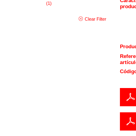
Caract
(1)
produ
Clear Filter
Produc
Refere
artícul
Código