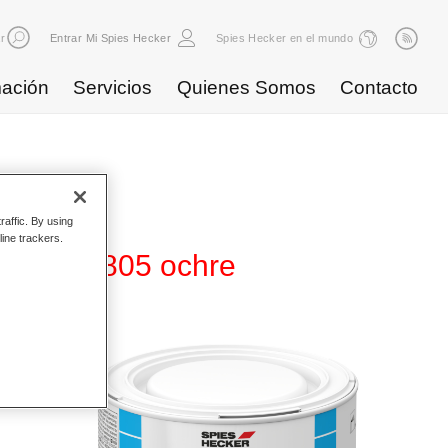
r
Entrar Mi Spies Hecker
Spies Hecker en el mundo
ación
Servicios
Quienes Somos
Contacto
raffic. By using
line trackers.
280 WB 805 ochre
ase
d. Se
ores