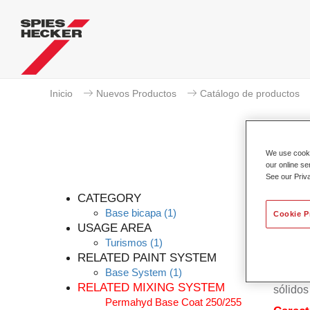
Inicio
Nuevos Productos
Catálogo de productos
We use cookie
our online se
See our Priv
CATEGORY
Base bicapa
(1)
Cookie P
USAGE AREA
Turismos
(1)
El bás
RELATED PAINT SYSTEM
Bicapa 
Base System
(1)
basa en
RELATED MIXING SYSTEM
sólidos
Permahyd Base Coat 250/255