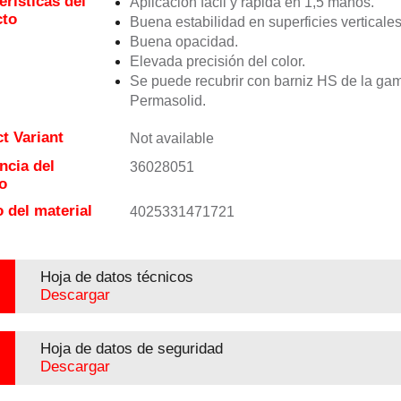
erísticas del
Aplicación fácil y rápida en 1,5 manos.
cto
Buena estabilidad en superficies verticales
Buena opacidad.
Elevada precisión del color.
Se puede recubrir con barniz HS de la ga
Permasolid.
t Variant
Not available
ncia del
36028051
o
 del material
4025331471721
Hoja de datos técnicos
Descargar
Hoja de datos de seguridad
Descargar