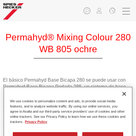
Permahyd® Mixing Colour 280
WB 805 ochre
El básico Permahyd Base Bicapa 280 se puede usar con
Permahyd Base Bicapa Perlada 285, un sistema de base
bicapa al agua de gran calidad. Se basa en una tecnología
especial de dispersión de poliuretano para colores sólidos y
We use cookies to personalize content and ads, to provide social media
de efecto.
features, and to analyze website traffic. By using our online services, you
agree to Axalta and our third-party service providers’ use of cookies and other
online trackers. See our Privacy Policy to learn how we use these cookies and
Características del producto
trackers.
Privacy Policy
Aplicación fácil y rápida en 1,5 manos.
Buena estabilidad en superficies verticales.