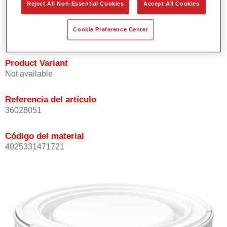
Reject All Non-Essential Cookies
Accept All Cookies
Buena opacidad.
Elevada precisión del color.
Cookie Preference Center
Se puede recubrir con barniz HS de la gama Permasolid.
Product Variant
Not available
Referencia del artículo
36028051
Código del material
4025331471721