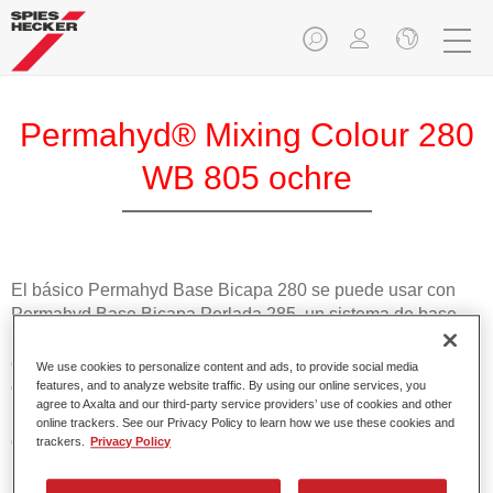
Permahyd® Mixing Colour 280
WB 805 ochre
El básico Permahyd Base Bicapa 280 se puede usar con
Permahyd Base Bicapa Perlada 285, un sistema de base
bicapa al agua de gran calidad. Se basa en una tecnología
especial de dispersión de poliuretano para colores sólidos y
We use cookies to personalize content and ads, to provide social media
de efecto.
features, and to analyze website traffic. By using our online services, you
agree to Axalta and our third-party service providers’ use of cookies and other
online trackers. See our Privacy Policy to learn how we use these cookies and
Características del producto
trackers.
Privacy Policy
Aplicación fácil y rápida en 1,5 manos.
Buena estabilidad en superficies verticales.