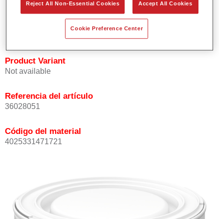
Reject All Non-Essential Cookies
Accept All Cookies
Buena opacidad.
Elevada precisión del color.
Cookie Preference Center
Se puede recubrir con barniz HS de la gama Permasolid.
Product Variant
Not available
Referencia del artículo
36028051
Código del material
4025331471721