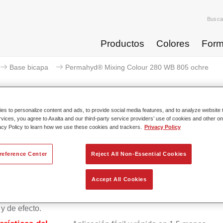
Busca
Productos
Colores
Form
Base bicapa
Permahyd® Mixing Colour 280 WB 805 ochre
s to personalize content and ads, to provide social media features, and to analyze website t
rvices, you agree to Axalta and our third-party service providers’ use of cookies and other on
Permahyd® Mixing Colour 
acy Policy to learn how we use these cookies and trackers.
Privacy Policy
reference Center
Reject All Non-Essential Cookies
ico Permahyd Base Bicapa 280 se puede usar con Permahyd B
Accept All Cookies
Perlada 285, un sistema de base bicapa al agua de gran calida
 una tecnología especial de dispersión de poliuretano para col
 y de efecto.