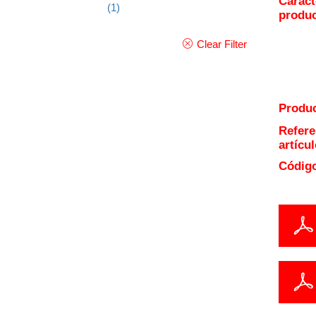
Caract
(1)
produ
Clear Filter
Produc
Refere
artícul
Código