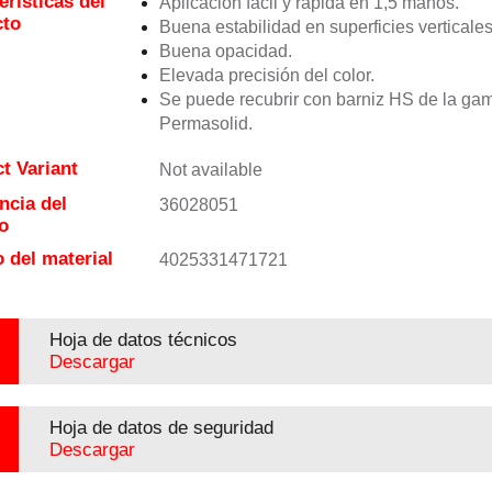
erísticas del
Aplicación fácil y rápida en 1,5 manos.
cto
Buena estabilidad en superficies verticales
Buena opacidad.
Elevada precisión del color.
Se puede recubrir con barniz HS de la ga
Permasolid.
t Variant
Not available
ncia del
36028051
o
 del material
4025331471721
Hoja de datos técnicos
Descargar
Hoja de datos de seguridad
Descargar