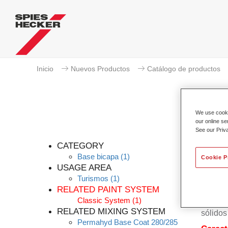
Inicio
Nuevos Productos
Catálogo de productos
We use cookie
our online se
See our Priv
CATEGORY
Base bicapa
(1)
Cookie P
USAGE AREA
Turismos
(1)
El bás
RELATED PAINT SYSTEM
Bicapa 
Classic System
(1)
basa en
RELATED MIXING SYSTEM
sólidos
Permahyd Base Coat 280/285