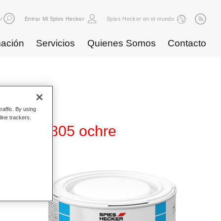
r
Entrar Mi Spies Hecker
Spies Hecker en el mundo
ación
Servicios
Quienes Somos
Contacto
raffic. By using
line trackers.
280 WB 805 ochre
ase
d. Se
ores